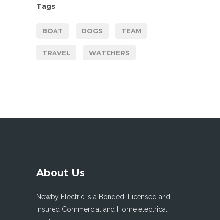
Tags
BOAT
DOGS
TEAM
TRAVEL
WATCHERS
About Us
Newby Electric is a Bonded, Licensed and
Insured Commercial and Home electrical