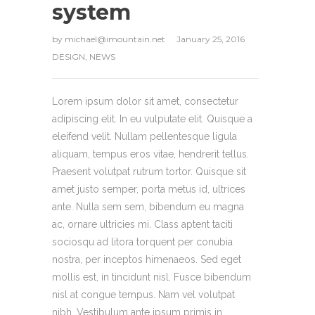
system
by
michael@imountain.net
January 25, 2016
DESIGN
,
NEWS
Lorem ipsum dolor sit amet, consectetur
adipiscing elit. In eu vulputate elit. Quisque a
eleifend velit. Nullam pellentesque ligula
aliquam, tempus eros vitae, hendrerit tellus.
Praesent volutpat rutrum tortor. Quisque sit
amet justo semper, porta metus id, ultrices
ante. Nulla sem sem, bibendum eu magna
ac, ornare ultricies mi. Class aptent taciti
sociosqu ad litora torquent per conubia
nostra, per inceptos himenaeos. Sed eget
mollis est, in tincidunt nisl. Fusce bibendum
nisl at congue tempus. Nam vel volutpat
nibh. Vestibulum ante ipsum primis in